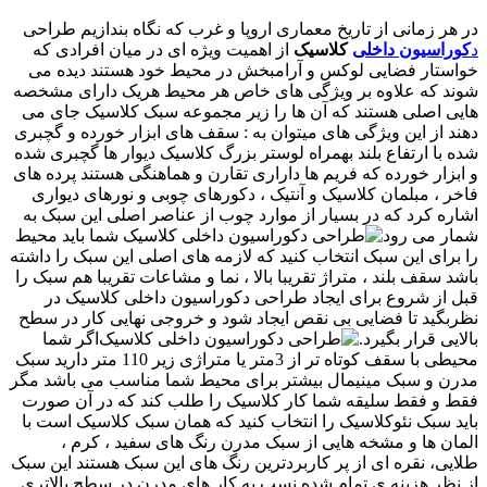
در هر زمانی از تاریخ معماری اروپا و غرب که نگاه بندازیم طراحی
د
کوراسیون داخلی
کلاسیک
از اهمیت ویژه ای در میان افرادی که
خواستار فضایی لوکس و آرامبخش در محیط خود هستند دیده می
شوند که علاوه بر ویژگی های خاص هر محیط هریک دارای مشخصه
هایی اصلی هستند که آن ها را زیر مجموعه سبک کلاسیک جای می
دهند از این ویژگی های میتوان به : سقف های ابزار خورده و گچبری
شده با ارتفاع بلند بهمراه لوستر بزرگ کلاسیک دیوار ها گچبری شده
و ابزار خورده که فریم ها داراری تقارن و هماهنگی هستند پرده های
فاخر ، مبلمان کلاسیک و آنتیک ، دکورهای چوبی و نورهای دیواری
اشاره کرد که در بسیار از موارد چوب از عناصر اصلی این سبک به
شمار می رود
شما باید محیط
را برای این سبک انتخاب کنید که لازمه های اصلی این سبک را داشته
باشد سقف بلند ، متراژ تقریبا بالا ، نما و مشاعات تقریبا هم سبک را
قبل از شروع برای ایجاد طراحی دکوراسیون داخلی کلاسیک در
نظربگید تا فضایی بی نقص ایجاد شود و خروجی نهایی کار در سطح
بالایی قرار بگیرد.
اگر شما
محیطی با سقف کوتاه تر از 3متر یا متراژی زیر 110 متر دارید سبک
مدرن و سبک مینیمال بیشتر برای محیط شما مناسب می باشد مگر
فقط و فقط سلیقه شما کار کلاسیک را طلب کند که در آن صورت
باید سبک نئوکلاسیک را انتخاب کنید که همان سبک کلاسیک است با
المان ها و مشخه هایی از سبک مدرن رنگ های سفید ، کرم ،
طلایی، نقره ای از پر کاربردترین رنگ های این سبک هستند این سبک
از نظر هزینه ی تمام شده نسب به کار های مدرن در سطح بالاتری